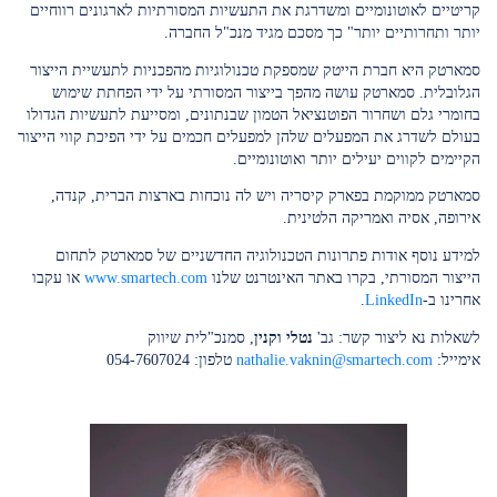
קריטיים לאוטונומיים ומשדרגת את התעשיות המסורתיות לארגונים רווחיים
יותר ותחרותיים יותר" כך מסכם מגיד מנכ"ל החברה.
סמארטק היא חברת הייטק שמספקת טכנולוגיות מהפכניות לתעשיית הייצור
הגלובלית. סמארטק עושה מהפך בייצור המסורתי על ידי הפחתת שימוש
בחומרי גלם ושחרור הפוטנציאל הטמון שבנתונים, ומסייעת לתעשיות הגדולו
בעולם לשדרג את המפעלים שלהן למפעלים חכמים על ידי הפיכת קווי הייצור
הקיימים לקווים יעילים יותר ואוטונומיים.
סמארטק ממוקמת בפארק קיסריה ויש לה נוכחות בארצות הברית, קנדה,
אירופה, אסיה ואמריקה הלטינית.
למידע נוסף אודות פתרונות הטכנולוגיה החדשניים של סמארטק לתחום
הייצור המסורתי, בקרו באתר האינטרנט שלנו
www.smartech.com
או עקבו
אחרינו ב-
LinkedIn
.
לשאלות נא ליצור קשר: גב'
נטלי וקנין
, סמנכ"לית שיווק
אימייל:
nathalie.vaknin@smartech.com
טלפון: 054-7607024