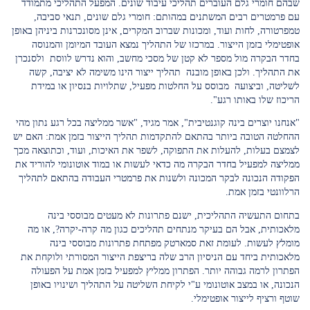
שבהם חומרי גלם העוברים תהליכי עיבוד שונים. המפעל התהליכי מתמודד
עם פרמטרים רבים המשתנים במהותם: חומרי גלם שונים, תנאי סביבה,
טמפרטורה, לחות ועוד, ומכונות שברוב המקרים, אינן מסונכרנות ביניהן באופן
אופטימלי בזמן הייצור. במרכזו של התהליך נמצא העובד המיומן והמנוסה
בחדר הבקרה מול מספר לא קטן של מסכי מחשב, והוא נדרש לווסת ולסנכרן
את התהליך. ולכן באופן מובנה תהליך ייצור הינו משימה לא יציבה, קשה
לשליטה, וביצועה מבוסס על החלטות מפעיל, שתלויות בנסיון או במידת
הריכוז שלו באותו רגע".
"אנחנו יוצרים בינה קוגנטיבית", אמר מגיד, "אשר ממליצה בכל רגע נתון מהי
ההחלטה הטובה ביותר בהתאם להתקדמות תהליך הייצור בזמן אמת: האם יש
לצמצם בעלות, להעלות את התפוקה, לשפר את האיכות, ועוד, וכתוצאה מכך
ממליצה למפעיל בחדר הבקרה מה כדאי לעשות או במוד אוטונומי להוריד את
הפקודה הנכונה לבקר המכונה ולשנות את פרמטרי העבודה בהתאם לתהליך
הרלוונטי בזמן אמת.
בתחום התעשיה התהליכית, ישנם פתרונות לא מעטים מבוססי בינה
מלאכותית, אבל הם בעיקר מנתחים תהליכים כגון מה קרה-יקרה?, או מה
מומלץ לעשות. לעומת זאת סמארטק מפתחת פתרונות מבוססי בינה
מלאכותית ביחד עם הניסיון הרב שלה בריצפת הייצור המסורתי ולוקחת את
הפתרון לרמה גבוהה יותר. הפתרון ממליץ למפעיל בזמן אמת על הפעולה
הנכונה, או במצב אוטונומי ע"י לקיחת השליטה על התהליך ושינויו באופן
שוטף ורציף לייצור אופטימלי.