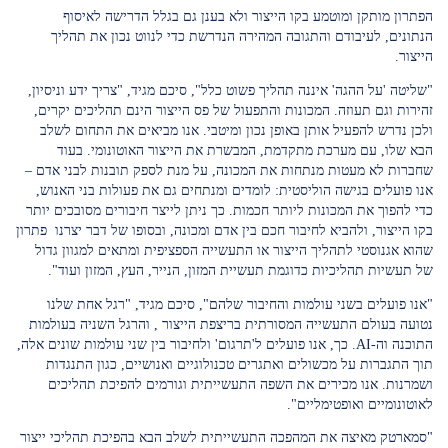
הפתרון מותקן ומוטמע בקו הייצור ולא בענן גם בגלל הדרישה לאיסוף
הנתונים, לעיבודם והתגובה המהירה הנדרשת כדי לנווט נכון את תהליך
הייצור.
"שליטה 'על ההגה' איננה תהליך פשוט כלל", סיכם מגיד, "צריך ידע וניסיון,
זהירות וגם תעוזה. המכונות והתפעול של פס הייצור הינם תהליכים יקרים,
ולכן נדרש להפעיל אותן באופן נכון ומיטבי. אנו מביאים את התחום לשלב
הבא שלו, עם מערכת מתקדמת, המבשרת את הייצור האוטונומי. בעוד
שחברות לא מעטות מנתחות את המכונה, על מנת לספק תובנות לבני אדם –
אנו פועלים בגישה הוליסטית: לומדים ומנתחים גם את פעולות בני האנוש,
כדי להפוך את המכונות ליותר חכמות. כך ניתן לייצר חיבורים מסובכים יותר
בקו הייצור, ולהביא לחיבור חכם בין אדם ומכונה, ובסופו של דבר יצרנו פתרון
שהוא אגנוסטי לתהליך הייצור או התעשייה הספציפית ומתאים למגוון גדול
של תעשיות תהליכיות כדוגמת תעשיית המזון, הנייר, העץ, המזון ועוד".
"אנו פועלים בשני עולמות והחיבור שלהם", סיכם מגיד, "רגל אחת שלנו
נטועה בעולם התעשייה המסורתית בריצפת הייצור , והרגל השניה בעולמות
התוכנה וה-AI. כך, אנו פועלים ל'תרגום' ולחיבור בין שני עולמות שונים אלה,
תוך התגברות על מכשולים ואתגרים טכנולוגיים ואנושיים, כגון התנגדות
ושמרנות. אנו מכירים את השפה התעשייתית וגורמים להפיכת תהליכים
לאוטונומיים ואופטימליים".
"סמארטק מאיצה את המהפכה התעשייתית לשלב הבא בהפיכת תהליכי ייצור