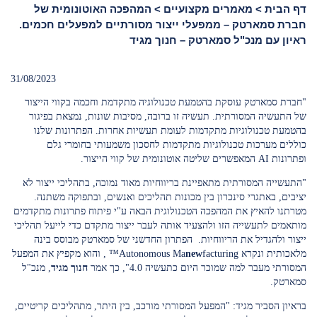
דף הבית
>
מאמרים מקצועיים
>
המהפכה האוטונומית של
חברת סמארטק – ממפעלי ייצור מסורתיים למפעלים חכמים.
ראיון עם מנכ"ל סמארטק – חנוך מגיד
31/08/2023
"חברת סמארטק עוסקת בהטמעת טכנולוגיה מתקדמת וחכמה בקווי הייצור
של התעשיה המסורתית. תעשיה זו ברובה, מסיבות שונות, נמצאת בפיגור
בהטמעת טכנולוגיות מתקדמות לעומת תעשיות אחרות. הפתרונות שלנו
כוללים מערכות טכנולוגיות מתקדמות לחסכון משמעותי בחומרי גלם
ופתרונות AI המאפשרים שליטה אוטונומית של קווי הייצור.
"התעשייה המסורתית מתאפיינת בריווחיות מאוד נמוכה, בתהליכי ייצור לא
יציבים, באתגרי סינכרון בין מכונות תהליכים ואנשים, ובתפוקה משתנה.
מטרתנו להאיץ את המהפכה הטכנולוגית הבאה ע"י פיתוח פתרונות מתקדמים
מותאמים לתעשייה הזו ולהצעיד אותה לעבר ייצור מתקדם כדי לייעל תהליכי
ייצור ולהגדיל את הריווחיות. הפתרון החדשני של סמארטק מבוסס בינה
מלאכותית ונקרא Autonomous Ma
new
facturing™ , והוא מקפיץ את המפעל
המסורתי מעבר למה שמוכר היום כתעשיה 4.0", כך אמר
חנוך מגיד
, מנכ"ל
סמארטק.
בראיון הסביר מגיד: "המפעל המסורתי מורכב, בין היתר, מתהליכים קריטיים,