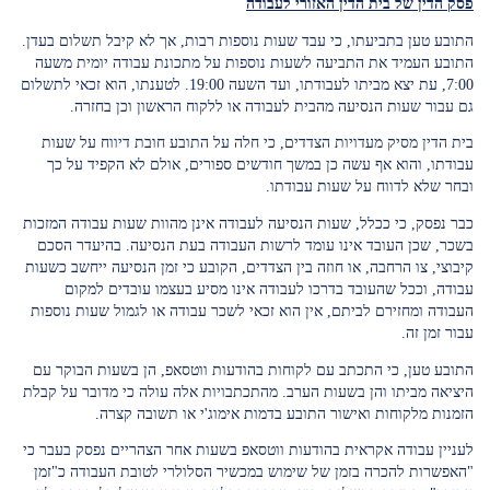
פסק הדין של בית הדין האזורי לעבודה
התובע טען בתביעתו, כי עבד שעות נוספות רבות, אך לא קיבל תשלום בעדן.
התובע העמיד את התביעה לשעות נוספות על מתכונת עבודה יומית משעה
7:00, עת יצא מביתו לעבודתו, ועד השעה 19:00. לטענתו, הוא זכאי לתשלום
גם עבור שעות הנסיעה מהבית לעבודה או ללקוח הראשון וכן בחזרה.
בית הדין מסיק מעדויות הצדדים, כי חלה על התובע חובת דיווח על שעות
עבודתו, והוא אף עשה כן במשך חודשים ספורים, אולם לא הקפיד על כך
ובחר שלא לדווח על שעות עבודתו.
כבר נפסק, כי ככלל, שעות הנסיעה לעבודה אינן מהוות שעות עבודה המזכות
בשכר, שכן העובד אינו עומד לרשות העבודה בעת הנסיעה. בהיעדר הסכם
קיבוצי, צו הרחבה, או חוזה בין הצדדים, הקובע כי זמן הנסיעה ייחשב כשעות
עבודה, וככל שהעובד בדרכו לעבודה אינו מסיע בעצמו עובדים למקום
העבודה ומחזירם לביתם, אין הוא זכאי לשכר עבודה או לגמול שעות נוספות
עבור זמן זה.
התובע טען, כי התכתב עם לקוחות בהודעות ווטסאפ, הן בשעות הבוקר עם
היציאה מביתו והן בשעות הערב. מהתכתבויות אלה עולה כי מדובר על קבלת
הזמנות מלקוחות ואישור התובע בדמות אימוג'י או תשובה קצרה.
לעניין עבודה אקראית בהודעות ווטסאפ בשעות אחר הצהריים נפסק בעבר כי
"האפשרות להכרה בזמן של שימוש במכשיר הסלולרי לטובת העבודה כ"זמן