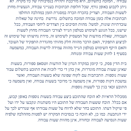
עבודה", המזכה בתשלום, היא מורכבת ותלויה בנסיבותיו של כל מקרה. לא
ניתן לקבוע באופן גורף, שכל חלופת תכתובות בענייני עבודה, הנעשית מחוץ
לשעות העבודה, תצדיק בהכרח הכרה במסגרת הזמן במהלכה הוחלפו
תכתובות אלה כזמן עבודה המזכה בתשלום. נדרשת בחינה של שאלות
עובדתיות שונות, למשל: מהות הסיכום בין הצדדים ליחסי העבודה, ככל
שישנו, בכל הנוגע לשימוש בטלפון הנייד לצורכי העבודה מחוץ לשעות
העבודה, שאלת מודעות של המעסיק לשימוש זה, מידת נחיצותו של שימוש זה
לביצוע התפקיד, האם הדבר מהווה חלק מהותי מהגדרת התפקיד של העובד,
והאם היקף השימוש בטלפון הנייד מהווה עמידה לרשות העבודה, כמשמעה
בסעיף 1 לחוק שעות עבודה ומנוחה.
בית הדין פסק, כי קיומן במקרה הנדון של הודעות ווטסאפ ספורות, בשעות
שאינן שעות עבודה מוגדרות, אין בהן די כדי לזכות את התובע בתשלום עבור
שעות נוספות. התכתבות עם לקוח שפונה שלא בשעות העבודה, ואשר
נמשכת דקות ספורות, אין משמעה כי מדובר בשעות עבודה, ואין משמעה כי
התובע זכאי בגין כך לשעות נוספות.
ממכלול הראיות לא הוכח שהתובע ביצע עבודה בשעות נוספות באופן קבוע,
אם בכלל. הוכח ששעות העבודה של התובע היו משתנות ונקבעו על ידו ועל
פי שיקול דעתו. התובע בחר שלא לדווח על שעות עבודתו אף שנדרש לכך על
ידי הנתבעת. כמו כן, לא הוכח כי בנסיבות המקרה יש לסטות מההלכה שלפיה
שעות הנסיעה לעבודה ובחזרה, אינן מהוות שעות עבודה.