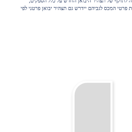
 לתוקף של תצהיר היבואן החדש על כלל הספקים,
דעה עם רשימת פרטי המכס לגביהם יידרש גם תצהיר יבואן פרטני לפי