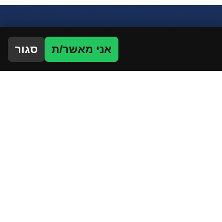
אני מאשר/ת
סגור