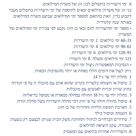
6. ימי היעדרות בתשלום לבני זוג של משרת המילואים:
בני זוג של משרתי מילואים זכאים לתוספת של ימי היעדרות בתשלום מעבר
לקבוע בדין, וזאת בהתאם למספר ימי המילואים שביצע משרת המילואים
באותה שנה קלנדרית.
• מספר ימי ההיעדרות להם זכאי בן הזוג נקבע לפי צבירת ימי המילואים של
המשרת:
31–60 ימי מילואים: 2 ימי היעדרות.
61–90 ימי מילואים: 4 ימי היעדרות.
91–120 ימי מילואים: 6 ימי היעדרות.
121 ימי מילואים ומעלה: 8 ימי היעדרו
• הנסיבות המאפשרות ניצול ימי היעדרות:
ניתן לנצל את הימים הללו באחת או יותר מהנסיבות הבאות:
1. מחלת ילד עד גיל 14.
2. טיפול או השגחה בלעדית בקרוב שהוא אדם עם מוגבלו ת על פי הגדרה
בחוק שוויון זכויות לאנשים עם מוגבלות.
3. מחלת ילד עד גיל 18 החולה במחלה ממארת או מטופל בדיאליזה.
4. טיפול בהורה חולה על פי חוק דמי מחלה היעדרות בשל מחלת הורה.
5. הארכת תקופת הלידה וההורות של בן הזוג.
6. השגחה וטיפול בילד.
7. סידורים הכרחיים לניהול ותחזוקת משק הבית שניתן לבצעם רק בשעות
העבודה, עקב היציאה למילואים.
8. היעדרויות אחרות בתיאום עם המעסיק.