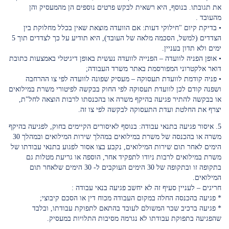
את תגובתו. בנוסף, היא רשאית לבקש פרטים נוספים הן מהמעסיק והן
מהעובד .
• בדיקת קיום "חילוקי דעות: אם הוועדה מוצאת שאין בכלל מחלוקת בין
הצדדים (למשל, הסכמה מלאה של העובד), היא תודיע על כך לצדדים תוך 5
ימים ולא תדון בעניין.
• אופן הפניה לוועדה – הפנייה לוועדה נעשית באופן דיגיטלי באמצעות כתובת
דואר אלקטרוני המפורסמת באתר משרד העבודה;
• פניה קודמת לוועדת תעסוקה – מעסיק שפונה לוועדה לפי צו ההרחבה
ושפנה קודם לכן לוועדת תעסוקה לפי החוק בבקשה לפיטורי משרת במילואים
או בבקשה להתיר פגיעה בהיקף משרה או בהכנסתו לרבות הוצאה לחל"ת,
יצרף את החלטת ועדת התעסוקה לבקשה לפי צו זה.
5. איסור פגיעה בתנאי עבודה: בנוסף לאיסורים הקיימים בחוק, לפגיעה בהיקף
משרה או בהכנסה של משרת במילואים במהלך שירות המילואים ובמהלך 30
הימים לאחר תום שירות המילואים, נקבע בצו אסור לפגוע בתנאי עבודתו של
משרת במילואים לרבות ניודו לתפקיד אחר, הוספה או גריעת מטלות גם
בתקופה זו ובתקופה של 30 הימים העוקבים ל- 30 הימים שלאחר תום
המילואים.
חריגים – לעניין סעיף זה לא יחשב פגיעה בנאי עבודה :
* פגיעה בהכנסה החלה במקום העבודה מכוח דין או הסכם קיבוצי;
* פגיעה ברכיב שכר המשולם לעובד בהתאם לתפוקת עבודתו, ובלבד
שהפגיעה בתפוקת עבודתו לא נגרמה מסיבות התלויות במעסיק.