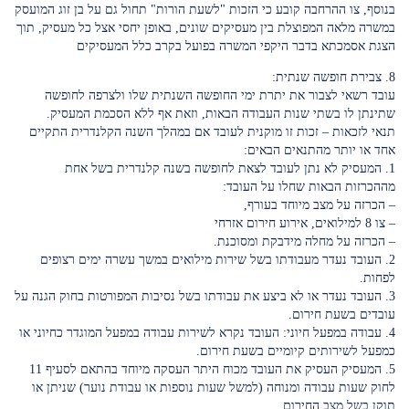
בנוסף, צו ההרחבה קובע כי הזכות "לשעת הורות" תחול גם על בן זוג המועסק
במשרה מלאה המפוצלת בין מעסיקים שונים, באופן יחסי אצל כל מעסיק, תוך
הצגת אסמכתא בדבר היקפי המשרה בפועל בקרב כלל המעסיקים
8. צבירת חופשה שנתית:
עובד רשאי לצבור את יתרת ימי החופשה השנתית שלו ולצרפה לחופשה
שתינתן לו בשתי שנות העבודה הבאות, וזאת אף ללא הסכמת המעסיק.
תנאי לזכאות – זכות זו מוקנית לעובד אם במהלך השנה הקלנדרית התקיים
אחד או יותר מהתנאים הבאים:
1. המעסיק לא נתן לעובד לצאת לחופשה בשנה קלנדרית בשל אחת
מההכרזות הבאות שחלו על העובד:
– הכרזה על מצב מיוחד בעורף,
– צו 8 למילואים, אירוע חירום אזרחי
– הכרזה על מחלה מידבקת ומסוכנת.
2. העובד נעדר מעבודתו בשל שירות מילואים במשך עשרה ימים רצופים
לפחות.
3. העובד נעדר או לא ביצע את עבודתו בשל נסיבות המפורטות בחוק הגנה על
עובדים בשעת חירום.
4. עבודה במפעל חיוני: העובד נקרא לשירות עבודה במפעל המוגדר כחיוני או
כמפעל לשירותים קיומיים בשעת חירום.
5. המעסיק העסיק את העובד מכוח היתר העסקה מיוחד בהתאם לסעיף 11
לחוק שעות עבודה ומנוחה (למשל שעות נוספות או עבודת נוער) שניתן או
תוקן בשל מצב החירום