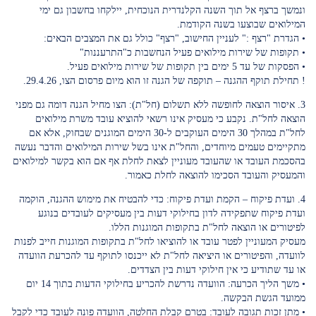
ונמשך ברצף אל תוך השנה הקלנדרית הנוכחית, יילקחו בחשבון גם ימי
המילואים שבוצעו בשנה הקודמת.
• הגדרת "רצף :" לעניין החישוב, "רצף" כולל גם את המצבים הבאים:
• תקופות של שירות מילואים פעיל הנחשבות כ"התרעננות"
• הפסקות של עד 5 ימים בין תקופות של שירות מילואים פעיל.
! תחילת תוקף ההגנה – תוקפה של הגנה זו הוא מיום פרסום הצו, 29.4.26.
3. איסור הוצאה לחופשה ללא תשלום (חל"ת): הצו מחיל הגנה דומה גם מפני
הוצאה לחל"ת. נקבע כי מעסיק אינו רשאי להוציא עובד משרת מילואים
לחל"ת במהלך 30 הימים העוקבים ל-30 הימים המוגנים שבחוק, אלא אם
מתקיימים טעמים מיוחדים, והחל"ת אינו בשל שירות המילואים והדבר נעשה
בהסכמת העובד או שהעובד מעוניין לצאת לחלת אף אם הוא בקשר למילואים
והמעסיק והעובד הסכימו להוצאה לחלת כאמור.
4. ועדת פיקוח – הקמת ועדת פיקוח: כדי להבטיח את מימוש ההגנה, הוקמה
ועדת פיקוח שתפקידה לדון בחילוקי דעות בין מעסיקים לעובדים בנוגע
לפיטורים או הוצאה לחל"ת בתקופות המוגנות הללו.
מעסיק המעוניין לפטר עובד או להוציאו לחל"ת בתקופות המוגנות חייב לפנות
לוועדה, והפיטורים או היציאה לחל"ת לא ייכנסו לתוקף עד להכרעת הוועדה
או עד שתודיע כי אין חילוקי דעות בין הצדדים.
• משך הליך הכרעה: הוועדה נדרשת להכריע בחילוקי הדעות בתוך 14 יום
ממועד הגשת הבקשה.
• מתן זכות תגובה לעובד: בטרם קבלת החלטה, הוועדה פונה לעובד כדי לקבל