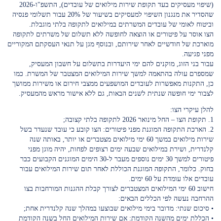
(שיפוי מעסיקים בעד תקופת שירות מילואים של עובדים), התשפ"ו-2026
שהסדיר את מנגנון השיפוי למעסיקים בשיעור של 20% עבור תשלומי פנסיה
וביטוח לאומי של עובדים המשרתים במילואים לתקופה בלתי מוגבלת.
הצו אוסר על פיטורים או הוצאה לחופשה ללא תשלום של משרתים לתקופה
מוארכת של חודשיים לאחר שירותם, ובנוסף מגן על תנאי העסקתם המקוריים
מפני פגיעה.
עבור בני הזוג, מוקנים להם ימי היעדרות בתשלום על חשבון המעסיק,
שמספרם עולה בהתאמה למשך שירות המילואים המצטבר של המשרת. כמו
כן, התקנות מאפשרות לעובדים המושפעים ממצבי חירום או משירות ממושך
לצבור ימי חופשה שנתית לשנים הבאות, גם ללא אישור מראש מהמעסיק.
להלן עיקרי הצו:
1. תקופת הצו – החל מינואר 2026 לתקופה בלתי קצובה;
2. הארכת התקופה המוגנת מפני פיטורים: הצו קובע כי עובד שנעדר בשל
שירות מילואים במשך 60 ימי מילואים מצטברים או יותר, באותה שנה
קלנדרית, ושירת במילואים שבעה ימים רצופים לפחות, יהיה מוגן מפני
פיטורים למשך 30 ימים נוספים מעבר ל-30 הימים המוגנים הקבועים כבר
בחוק. כלומר, התקופה המוגנת הכוללת לאחר תום שירות המילואים עבור
עובדים אלו עומדת על 60 ימים.
חישוב 60 ימי המילואים המצטברים לצורך קבלת ההגנות המורחבות בצו
ההרחבה נעשה לפי הכללים הבאים:
• סיכום שנתי: מדובר בימי מילואים שבוצעו במהלך שנה קלנדרית אחת;
• הכללת ימים מהשנה הקודמת: אם שירות המילואים החל בשנה הקודמת