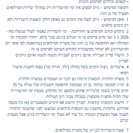
• תנאים וכללים למימוש הזכות:
תקופת המימוש – ניתן לממש את ימי ההיעדרות רק במהלך שירות המילואים
הפעיל של בן הזוג.
1. אופן המימוש – ניתן לנצל את הימים גם באופן חלקי כשעות היעדרות ולא
רק כימים מלאים.
2. מימוש קודם לפרסום צו ההרחבה – ימי היעדרות כאמור לעיל שנוצלו מה–
1.1.2026 ועד טרם פרסום צו זה ושולם בגינם שכר מלא, יוחזרו למכסת ימי
המחלה ו/או החופשה של בן הזוג של משרת המילואים (בהתאמה לפי אופי יום
ההיעדרות) לא יאוחר ממשכורת החודש העוקב לפרסום צו זה ;
3. היעדר פדיון וצבירה: אינם ניתנים לצבירה משנה לשנה ואינם ניתנים
לפדיון.
4. אישורים: ניצול הימים בשל מחלה (ילד, הורה וכו') כפוף להצגת אישור
רפואי.
5. משרה חלקית: הזכאות קיימת גם לבני זוג העובדים במשרה חלקית.
6. חריג למכסה גבוהה: בן זוג שמכסת החופשה השנתית שלו עולה על 35
ימים )היינו בשנה קלנדרית אחת( (למעט ימי מחלה), מכסת ימי ההיעדרות
שלו תהיה מחצית מהמצוין בטבלה עבור רוב העילות.
7. חישוב תקופות קודמות: לצורך חישוב 60 הימים המצטברים (או כל מכסה
אחרת), נלקחות בחשבון גם תקופות מילואים שבוצעו לפני שהעובד התחיל
לעבוד אצל המעסיק הנוכחי, כל עוד לא נוצלו ימי היעדרות בגינן אצל מעסיק
קודם
7. שעת היעדרות לבן זוג של משרת במילואים: