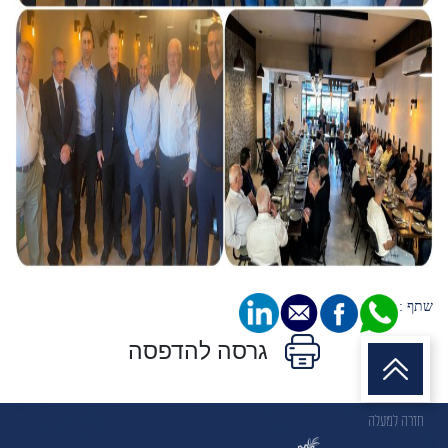
שתף :
גרסה להדפסה
חזרה למעלה