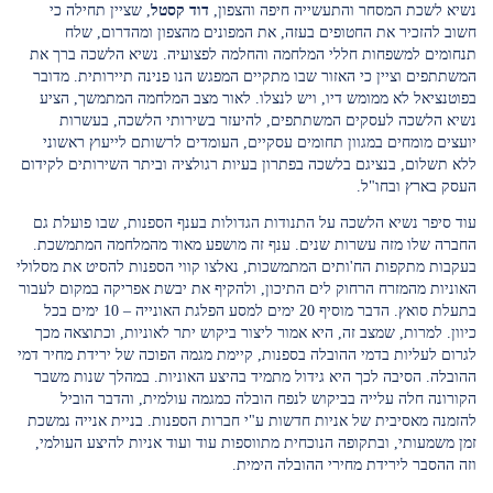
נשיא לשכת המסחר והתעשייה חיפה והצפון,
דוד קסטל
, שציין תחילה כי
חשוב להזכיר את החטופים בעזה, את המפונים מהצפון ומהדרום, שלח
תנחומים למשפחות חללי המלחמה והחלמה לפצועיה. נשיא הלשכה ברך את
המשתתפים וציין כי האזור שבו מתקיים המפגש הנו פנינה תיירותית. מדובר
בפוטנציאל לא ממומש דיו, ויש לנצלו. לאור מצב המלחמה המתמשך, הציע
נשיא הלשכה לעסקים המשתתפים, להיעזר בשירותי הלשכה, בעשרות
יועצים מומחים במגוון תחומים עסקיים, העומדים לרשותם לייעוץ ראשוני
ללא תשלום, בנציגם בלשכה בפתרון בעיות רגולציה וביתר השירותים לקידום
העסק בארץ ובחו"ל.
עוד סיפר נשיא הלשכה על התנודות הגדולות בענף הספנות, שבו פועלת גם
החברה שלו מזה עשרות שנים. ענף זה מושפע מאוד מהמלחמה המתמשכת.
בעקבות מתקפות הח'ותים המתמשכות, נאלצו קווי הספנות להסיט את מסלולי
האוניות מהמזרח הרחוק לים התיכון, ולהקיף את יבשת אפריקה במקום לעבור
בתעלת סואץ. הדבר מוסיף 20 ימים למסע הפלגת האונייה – 10 ימים בכל
כיוון. למרות, שמצב זה, היא אמור ליצור ביקוש יתר לאוניות, וכתוצאה מכך
לגרום לעליות בדמי ההובלה בספנות, קיימת מגמה הפוכה של ירידת מחיר דמי
ההובלה. הסיבה לכך היא גידול מתמיד בהיצע האוניות. במהלך שנות משבר
הקורונה חלה עלייה בביקוש לנפח הובלה כמגמה עולמית, והדבר הוביל
להזמנה מאסיבית של אניות חדשות ע"י חברות הספנות. בניית אנייה נמשכת
זמן משמעותי, ובתקופה הנוכחית מתווספות עוד ועוד אניות להיצע העולמי,
וזה ההסבר לירידת מחירי ההובלה הימית.