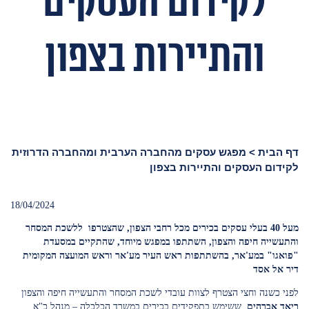
לקידום העסקים
והתיירות בצפון
דף הבית
>
מפגש עסקים מהחברה הערבית ומהחברה הדרוזית
לקידום העסקים והתיירות בצפון
18/04/2024
מעל 40 בעלי עסקים בכירים מכל רחבי הצפון, שהצטרפו ללשכת המסחר
והתעשייה חיפה והצפון, השתתפו במפגש מיוחד, שהתקיים במסעדת
"פואגו" במע'אר, בהשתתפות ראש העיר מע'אר וראש המועצה המקומית
דיר אל אסד
לפני כשנה וחצי הצטרף לצוות עובדי לשכת המסחר והתעשייה חיפה והצפון
ריאד אברהים
, ששימש בתפקידים בכירים במשרד הכלכלה – מנהל כ"א