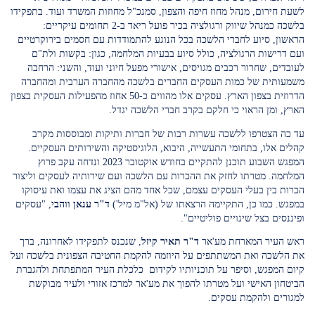
לשעת חירום, מנהל מחוז חיפה והצפון, סמנכ"ל מחוזות המשרד ועוד. בתפקידו
בלשכה כמנהל שיווק ורגולציה בכיר פועל ריאד ב-2 תחומים עיקריים:
הראשון, סיוע לחברי הלשכה בכל הנוגע להתמודדות עם חסמים בירוקרטיים
ועם דרישות הרגולציה, כולל סיוע בבעיות המלחמה, כגון: בקשות ולת"ם
לעובדים, שחרור רכבים מגויסים, אישורי מפעל חיוני ועוד, והשני: הרחבה
משמעותית של כמות העסקים החברים בלשכה מהחברה הערבית ומהחברה
הדרוזית בצפון הארץ. עסקים אלו מהווים כ-50 אחוז מהפעילות העסקית בצפון
הארץ, ומן הראוי כי חלקם בקרב חברי הלשכה יגדל.
עד כה הצטרפו ללשכה עשרות רבות של חברות ותיקות ומבוססות מקרב
קהלים אלו, בתחומי התעשייה, היבוא, הלוגיסטיקה והשירותים העסקיים.
המפגש השבוע תוכנן להתקיים בחודש אוקטובר 2023 ונדחה עקב פרוץ
המלחמה. מטרתו לחזק את ההכרות עם הלשכה ועם שירותיה לעסקים וליצור
הכרות בין בעלי העסקים עצמם, שכל אחד מהם הציג את עצמו ואת עיסוקו
במפגש. כמו כן, התקיימה הרצאתו של (אל"מ מיל')
ד"ר ענאן ווהבי
, "עסקים
ופיננסים בצל שינויים פוליטיים".
ראש העיר המארחת מע'אר
ד"ר
תאיר קיזל
, שנכנס לתפקידו לאחרונה, ברך
את הלשכה ואת המשתתפים על היוזמה להקמת החטיבה הצפונית בלשכה ועל
קיום המפגש, וסיפר על תוכניותיו לקידום כלכלת העיר המתפתחת ולהגברת
הביטחון האישי ועל מטרתו להפוך את מע'אר למרכז אזורי ולעיר מבוקשת
למגורים ולהקמת עסקים.