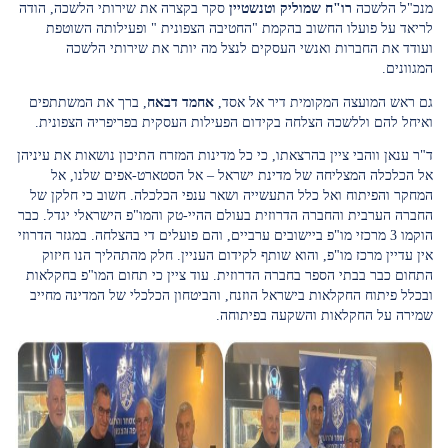
מנכ"ל הלשכה
רו"ח שמוליק וטנשטיין
סקר בקצרה את שירותי הלשכה, הודה
לריאד על פועלו החשוב בהקמת "החטיבה הצפונית " ופעילותה השוטפת
ועודד את החברות ואנשי העסקים לנצל מה יותר את שירותי הלשכה
המגוונים.
גם ראש המועצה המקומית דיר אל אסד,
אחמד דבאח
, ברך את המשתתפים
ואיחל להם וללשכה הצלחה בקידום הפעילות העסקית בפריפריה הצפונית.
ד"ר ענאן ווהבי ציין בהרצאתו, כי כל מדינות המזרח התיכון נושאות את עיניהן
אל הכלכלה המצליחה של מדינת ישראל – אל הסטארט-אפים שלנו, אל
המחקר והפיתוח ואל כלל התעשייה ושאר ענפי הכלכלה. חשוב כי חלקן של
החברה הערבית והחברה הדרוזית בעולם ההיי-טק והמו"פ הישראלי יגדל. כבר
הוקמו 3 מרכזי מו"פ ביישובים ערביים, והם פועלים די בהצלחה. במגזר הדרוזי
אין עדיין מרכז מו"פ, והוא שותף לקידום העניין. חלק מהתהליך הנו חיזוק
התחום כבר בבתי הספר בחברה הדרוזית. עוד ציין כי תחום המו"פ בחקלאות
ובכלל פיתוח החקלאות בישראל הוזנח, והביטחון הכלכלי של המדינה מחייב
שמירה על החקלאות והשקעה בפיתוחה.