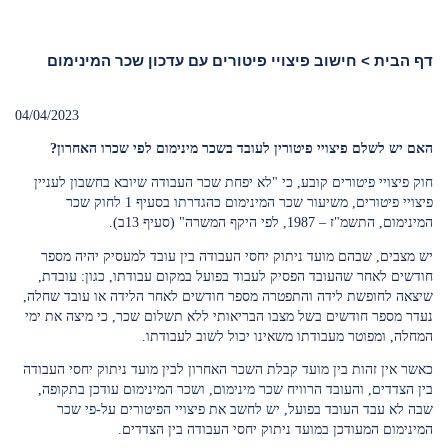
דף הבית
>
חישוב פיצויי פיטורים עם עדכון שכר המינימום
04/04/2023
האם יש לשלם פיצויי פיטורין לעובד בשכר מינימום לפי שכרו האחרון?
חוק פיצויי פיטורים קובע, כי "לא יפחת שכר העבודה שיובא בחשבון לעניין
פיצויי פיטורים, משיעור שכר המינימום כהגדרתו בסעיף 1 לחוק שכר
המינימום, התשמ"ז – 1987, לפי היקף המשרה" (סעיף 13ב).
יש מצבים, שבהם מועד ניתוק יחסי העבודה בין עובד למעסיק יהיה מספר
חודשים לאחר שהעובד הפסיק לעבוד בפועל במקום עבודתו, כגון: עובדת,
שיצאה לחופשת לידה והתפטרה מספר חודשים לאחר הלידה או עובד שחלה,
נעדר מספר חודשים בשל מצבו הבריאותי ללא תשלום שכר, כי מיצה את ימי
המחלה, ומפוטר מעבודתו משאינו יכול לשוב לעבודתו.
כאשר אין זהות בין מועד קבלת השכר האחרון לבין מועד ניתוק יחסי העבודה
בין הצדדים, והעובד הרוויח שכר מינימום, ושכר המינימום עודכן בתקופה,
שבה לא עבד העובד בפועל, יש לחשב את פיצויי הפיטורים על-פי שכר
המינימום המעודכן במועד ניתוק יחסי העבודה בין הצדדים.