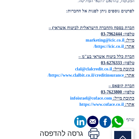
המבוטח, בהתאם לתנאי הפוליסה.
לפרטים נוספים ניתן לפנות אל החברות
:
חברת בססח (החברה הישראלית לביטוח אשראי)
–
טלפון: 03-7962444
מייל
:
marketing@icic.co.il
אתר
:
https://icic.co.il/
חברת כלל ביטוח אשראי בע"מ
–
טלפון: 03-6276333
כתובת מייל
:
clal@clalcredit.co.il
אתר
:
https://www.clalbit.co.il/creditinsurance/
חברת קופאס
–
טלפון: 03-7623800
כתובת מייל
:
infoisrael@coface.com
אתר
:
https://www.coface.co.il
שתף :
גרסה להדפסה