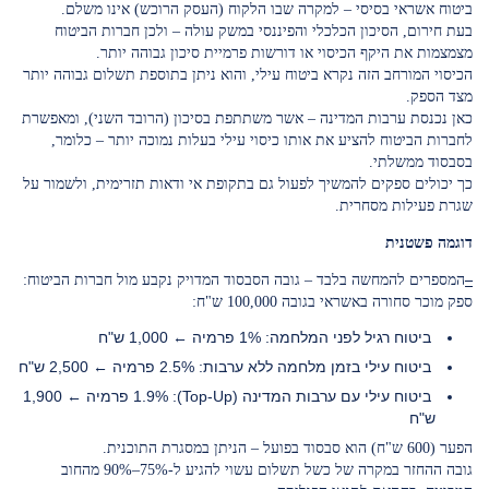
ביטוח אשראי בסיסי – למקרה שבו הלקוח (העסק הרוכש) אינו משלם.
בעת חירום, הסיכון הכלכלי והפיננסי במשק עולה – ולכן חברות הביטוח
מצמצמות את היקף הכיסוי או דורשות פרמיית סיכון גבוהה יותר.
הכיסוי המורחב הזה נקרא ביטוח עילי, והוא ניתן בתוספת תשלום גבוהה יותר
מצד הספק.
כאן נכנסת ערבות המדינה – אשר משתתפת בסיכון (הרובד השני), ומאפשרת
לחברות הביטוח להציע את אותו כיסוי עילי בעלות נמוכה יותר – כלומר,
בסבסוד ממשלתי.
כך יכולים ספקים להמשיך לפעול גם בתקופת אי ודאות תזרימית, ולשמור על
שגרת פעילות מסחרית.
דוגמה פשטנית
–
המספרים להמחשה בלבד – גובה הסבסוד המדויק נקבע מול חברות הביטוח:
ספק מוכר סחורה באשראי בגובה 100,000 ש"ח:
ביטוח רגיל לפני המלחמה: 1% פרמיה ← 1,000 ש"ח
ביטוח עילי בזמן מלחמה ללא ערבות: 2.5% פרמיה ← 2,500 ש"ח
ביטוח עילי עם ערבות המדינה (Top-Up): 1.9% פרמיה ← 1,900
ש"ח
הפער (600 ש"ח) הוא סבסוד בפועל – הניתן במסגרת התוכנית.
גובה ההחזר במקרה של כשל תשלום עשוי להגיע ל-75%–90% מהחוב