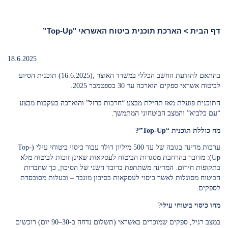
דף הבית
>
הארכת תוכנית ביטוח האשראי "Top-Up”
18.6.2025
בהתאם להודעת החשב הכללי במשרד האוצר ,(16.6.2025) תוכנית הסיוע
לביטוח אשראי ספקים הוארכה עד 30 בספטמבר 2025.
התוכנית פועלת מאז תחילת מבצע “חרבות ברזל” והוארכה בעקבות מבצע
“עם כלביא” והמצב הביטחוני המתמשך.
מה כוללת תוכנית
“Top-Up”?
ערבות מדינה בגובה של עד 500 מיליון דולר עבור כיסוי ביטוחי עילי (Top-
Up): מדובר בהרחבת מסגרות הביטוח לעסקאות שאינן זוכות לביטוח מלא
בתקופות חירום. המדינה משתתפת ברובד השני של הסיכון, כך שחברות
הביטוח מסוגלות לאשר כיסוי לעסקאות בסיכון מוגבר – ובעלות מסובסדת
לספקים.
מהו כיסוי ביטוחי עילי
?
במצב רגיל, ספקים שמוכרים באשראי (תשלום נדחה ב-30–90 יום) רוכשים