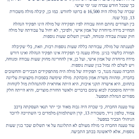
כך שבכל חודש עבדה שני ימי שישי.
שכרה של מולה היה 16,500 ₪ ברוטו לחודש. כמו כן, קיבלה מולה משכורת
13, בכל שנה.
בין הצדדים נחתם חוזה עבודה לפיו תפקידה של מולה הינו תפקיד הנהלה
המחייב מידה מיוחדת של אמון אישי, ולפיכך, לא יחול על עבודתה של מולה
חוק שעות עבודה ומנוחה, לעניין תשלום שעות נוספות.
לטענתה של מולה, עבודתה כללה שעות נוספות רבות, וזאת, בלי שקיבלה
תמורה כלשהי בגינן. מולה טענה כי תפקידה אינו תפקיד הנהלה ואינו דורש
מידה מיוחדת של אמון אישי, ועל כן, אין להחריגה מחוק שעות עבודה ומנוחה,
ויש לשלם לה גמול בגין שעות נוספות.
החברה טענה מנגד, כי תפקידה של מולה היה מהתפקידים הבכירים והחשובים
בחברה, ומהווה משרת אמון מובהקת. מולה שימשה כסמכות מקצועית עליונה
בתחום, היא אישרה תקני איכות, היא היתה אחראית להתנהלות מול לקוחות
והייתה מוסמכת לבוא עימם בדברים ולאשר החזרת מוצרים, והיא הייתה חלק
מפורום הנהלת המפעל.
עוד טענה החברה, כי שכרה היה גבוה מאוד וכי יתר תנאי העסקתה (רכב
צמוד, טלפון נייד, משכורת 13, קרן השתלמות) מלמדים כי השתייכה לרובד
הניהולי הבכיר במפעל.
עוד טענה החברה כי מולה מעולם לא התלוננה על אי תשלום שכר בגין שעות
נוספות, אלא לראשונה בכתב התביעה.