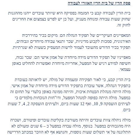
פסק הדין של בית הדין האזורי לעבודה
בית הדין לעבודה קבע כי המגמה בפסיקה היא שיותר עובדים ייהנו מההגנות
שחוק שעות עבודה ומנוחה מעניק, ועל כן יש לפרש בצמצום את החריגים
לחוק זה.
המאפיינים העיקריים של תפקיד הנהלה הם: מיקום בכיר בהיררכיה
האירגונית, סמכות לקבוע מדיניות, שכר ותנאי עבודה מיוחדים וגבוהים,
תפקיד בכיר הדורש מהעובד לעמוד לרשות המעסיק בשעות לא שגרתיות.
מאפייניו של תפקיד הדורש מידה מיוחדת של אמון אישי הם: שכר גבוה,
חשיפה למידע רגיש של המפעל, אחריות מיוחדת ואפשרות להחליט באופן
עצמאי.
בית הדין קבע, כי לאור תפקידה ומעמדה של מולה, יש לראותה כעובדת
בתפקיד הנהלה, אשר עובדת בתפקיד הדורש מידה מיוחדת של אמון אישי.
מולה היתה מנהלת הבטחת איכות, והיתה ממונה באופן בלעדי על תחום זה
במפעל. מולה היתה כפופה למנהל המפעל, ודו"חות הנוכחות מלמדים כי
לעיתים הועסקה 9, 10, ואף 12 שעות ביום, ולעיתים הועסקה 2, 4, 7 שעות
ביום.
מולה ניהלה צוות עובדים והיתה מעורבת בקליטת עובדים ופיטורם, ושכרה
היה מהגבוהים במפעל. בנוסף, מולה עבדה במפעל כ – 6 שנים ומעולם לא
התלוננה על אי תשלום שעות נוספות, והנושא אף לא הוזכר במכתב הדרישה