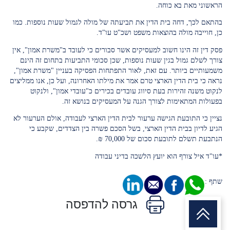
הראשוני מאת בא כוחה.
בהתאם לכך, דחה בית הדין את תביעתה של מולה לגמול שעות נוספות. כמו
כן, חוייבה מולה בהוצאות משפט ושכ"ט עו"ד.
פסק דין זה הינו חשוב למעסיקים אשר סבורים כי לעובד ב"משרת אמון", אין
צורך לשלם גמול בגין שעות נוספות, שכן סכומי התביעות בתחום זה הינם
משמעותיים ביותר. עם זאת, לאור התפתחות הפסיקה בעניין "משרת אמון",
נראה כי בית הדין הארצי טרם אמר את מילתו האחרונה, ועל כן, אנו ממליצים
לנקוט משנה זהירות בעת סיווג עובדים בכירים כ"עובדי אמון", ולנקוט
בפעולות המתאימות לצורך הגנה על המעסיקים בנושא זה.
נציין כי התובעת הגישה ערעור לבית הדין הארצי לעבודה, אולם הערעור לא
הגיע לדיון בבית הדין הארצי, בשל הסכם פשרה בין הצדדים, שקבע כי
הנתבעת תשלם לתובעת סכום של 70,000 ₪.
*עו"ד איל צורף הוא יועץ הלשכה בדיני עבודה
שתף :
גרסה להדפסה