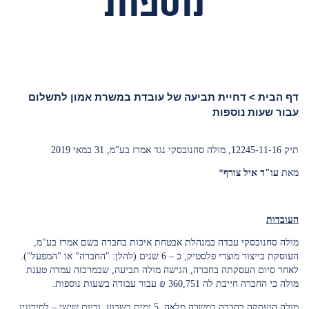
נוספות
דף הבית
>
דחיית תביעה של עובדת במשרת אמון לתשלום
עבור שעות נוספות
תיק 12245-11-16, מולה סחנובסקי נגד אמרז בע"מ, 31 במאי 2019
מאת
עו"ד איל צורף
*
העובדות
מולה סחנובסקי עבדה כמנהלת אבטחת איכות בחברה בשם אמרז בע"מ,
העוסקת בייצור מוצרי פלסטיק, כ – 6 שנים (להלן: "החברה" או "המפעל").
לאחר סיום העסקתה בחברה, הגישה מולה תביעה, שבמרכזה עמדה טענת
מולה כי החברה חייבת לה 360,751 ₪ עבור עבודה בשעות נוספות.
מולה הועסקה בחברה במשרה מלאה, 5 ימים בשבוע, וביום שישי – לסירוגין,