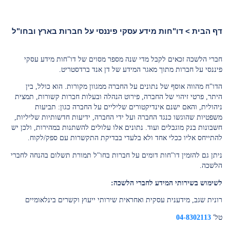
דף הבית
>
דו"חות מידע עסקי פיננסי על חברות בארץ ובחו"ל
חברי הלשכה זכאים לקבל מדי שנה מספר מסוים של דו"חות מידע עסקי
פיננסי על חברות מתוך מאגר המידע של דן אנד ברדסטריט.
הדו"ח מהווה אוסף של נתונים על החברה ממגוון מקורות. הוא כולל, בין
היתר, פרטי זיהוי של החברה, פירוט הנהלה ובעלות חברות קשורות, תמצית
ניהולית, והאם ישנם אינדיקטורים שליליים על החברה כגון: תביעות
משפטיות שהוגשו כנגד החברה ועל ידי החברה, ידיעות חדשותיות שליליות,
חשבונות בנק מוגבלים ועוד. נתונים אלו עלולים להשתנות במהירות, ולכן יש
להתייחס אליו ככלי אחד ולא בלעדי בבדיקת התקשרות עם ספק/לקוח.
ניתן גם להזמין דו"חות דומים על חברות בחו"ל תמורת תשלום בהנחה לחברי
הלשכה.
לשימוש בשירותי המידע לחברי הלשכה
:
רונית שגב, מידענית עסקית ואחראית שירותי ייעוץ וקשרים בינלאומיים
טל'
04-8302113