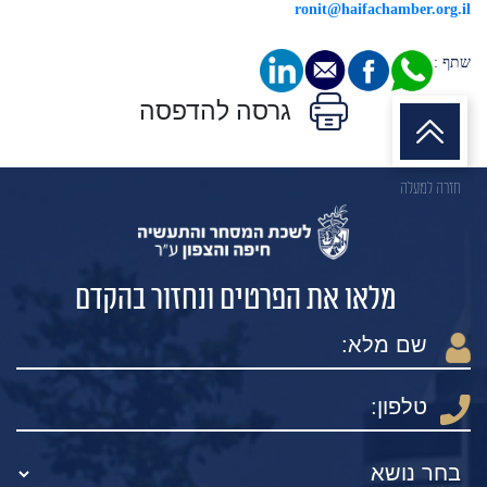
ronit@haifachamber.org.il
שתף :
גרסה להדפסה
חזרה למעלה
מלאו את הפרטים ונחזור בהקדם