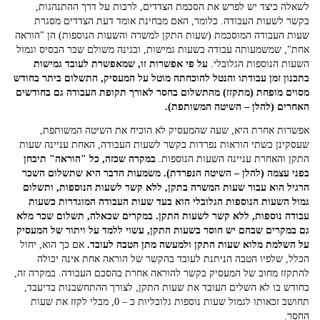
לשאלה כיצד יש לפרש את הסכמת הצדדים, לרבות על דרך ההתנהגות,
בקשר לשעות העבודה. כלומר, האם מבחינת אומד דעת הצדדים מסגרת
שעות העבודה המוסכמת (שעות התקן למשרה והשעות הנוספות) הן "הוראה
אחת", שמשמעותה עבודה בשעות גמישות, ובגינה משולם שכר הבסיס וגמול
השעות הנוספות הגלובלי.
על פי אפשרות זו, שמאפשרת לעובד גמישות
בתכנון זמן עבודתו והנטל להוכחתה מוטל על המעסיק, התשלום ביתר בחודש
מסוים מופחת (מתקזז) מהתשלום בחסר לאורך תקופת העבודה גם בחודשים
האחרים (להלן – השיטה המשותפת).
אפשרות אחרת היא, שעה שהמעסיק לא הוכיח את השיטה המשותפת,
שעסקינן בשתי הוראות נפרדות בקשר לשעות העבודה, האחת עניינה שעות
התקן והאחרת עניינה השעות הנוספות.
במקרה שכזה, כל "הוראה" תיבחן
בפני עצמה (להלן – השיטה הנפרדת). משמעות הדבר היא שתשלום השכר
הרגיל הוא עבור שעות המשרה בתקן, ללא קשר לשעות הנוספות, ותשלום
גמול השעות הנוספות הגלובלי הוא בעד שעות העבודה המוגדרות כשעות
עבודה נוספות, ללא קשר לשעות התקן. במקרים שכאלה, תשלום שכר מלא
גם במקרים שבהם יש חוסר בשעות התקן, עשוי ללמד על ויתור של המעסיק
על השלמת מלוא שעות התקן ולמעשה מתן הטבה לעובד.
אם כך הוא, יחול
הכלל, שלפיו הטבה הניתנת לעובד בהקשר של הוראה אחת אינה יכולה
להתקזז מחוב של המעסיק בקשר להוראה אחרת בהסכם העבודה. במקרה זה,
בחודש בו לא השלים העובד את שעות התקן, לצורך ההתחשבנות בדיעבד,
תחושב זכאותו לגמול שעות נוספות גלובליות כ – 0, מבלי לקזז את שעות
החסר.