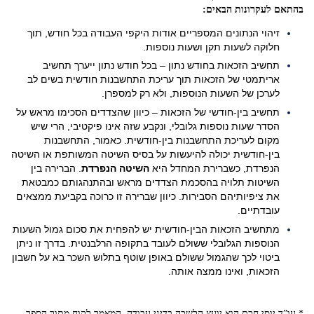
בהתאם לעקרונות הבאים:
זיהוי הנתונים המספריים אודות היקפי העבודה בכל חודש, תוך
חלוקה לשעות תקן ושעות נוספות.
תחשיב הזכאות בחודש נתון – בכל חודש נתון ייערך תחשיב
אריתמטי של הזכאות תוך עריכת התחשבנות חודשית בשים לב
לערכן של השעות הנוספות, ולא רק למספרן.
תחשיב בין-חודשי של הזכאות – כיוון שהצדדים הסכימו מראש על
הסדר שעות נוספות גלובלי, ונקבע שזה אינו פיקטיבי, הרי שיש
מקום לעריכת התחשבנות בין-חודשית. כאמור, התחשבנות
בין-חודשית יכולה להיעשות על בסיס השיטה המשותפת או השיטה
הנפרדת, כשברירת המחדל היא
השיטה הנפרדת
. הברירה בין
השיטות תלויה בהסכמת הצדדים מראש ובהתנהגותם כמבטאת
את ציפיותיהם הסבירות. כיוון שברירה זו כרוכה בקביעת ממצאים
עובדתיים.
מתחשיב הזכאות הבין-חודשית יש להפחית את סכום גמול השעות
הנוספות הגלובלי ששולם לעובד בתקופה הרלבנטית. בדרך זו ניתן
ביטוי לכך שהגמול ששולם באופן שוטף בתלוש השכר בא על חשבון
הזכאות, ואינו ממצה אותה.
* עו”ד יוסי חכם הוא יועץ הלשכה בדיני עבודה. המאמר לקוח מתוך הספר