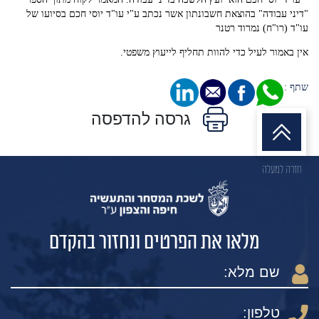
"דיני עבודה" בהוצאת חשבונתון אשר נכתב ע"י עו"ד יוסי חכם בסיועו של
עו"ד (רו"ח) נמרוד רטנר
אין באמור לעיל כדי להוות תחליף לייעוץ משפטי.
שתף :
גרסה להדפסה
חזרה למעלה
מלאו את הפרטים ונחזור בהקדם