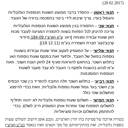
(28.02.2017):
תנאי ראשון
– ההסדר בדבר ממוצע השעות הנוספות הגלובליות
והגמול בעדו, צריך שיבוא לידי ביטוי בהסכמה ברורה של העובד.
תנאי שני
– התמורה בגין ממוצע השעות הנוספות הגלובליות
צריכה להינתן לכל הפחות בשווה לתמורה המגיעה לעובד מכוח
חוק שעות עבודה ומנוחה [ראו:
ע"ע (ארצי) 184-09‏
פיודור
קרבצ'נקונ' חברת השמירה בע"מ (18.12.11)].
תנאי שלישי
– על המעסיק לעקוב אחר שעות עבודתו בשעות
נוספות בפועל של העובד, ולתעד זאת בפנקס שעות נוספות ו/או
בתלוש השכר, בהתאם להוראות סעיף 24 לחוק הגנת השכר, וזאת
ע"מ לנהוג בהוגנות ולפקח כי העובד לא עבד מעבר לשעות
הנוספות המוסכמות.
תנאי רביעי
– בתלוש השכר חלה החובה להפריד בין שכר הבסיס
ובין השכר בעד גמול שעות נוספות גלובליות, וזאת בכדי להימנע
מתשלום שכר כולל.
תנאי חמישי
– תשלום שעות נוספות גלובליות לא יהווה תחליף
לתשלום תוספות שכר אחרות אותן המעסיק חייב לשלם, בכדי
להתחמק מתשלום זכויות סוציאליות.
בשורה ארוכה של פסיקת בתי הדין הארציים, נקבע אופן חישוב תשלום שעות
נוספות גלובליות, זאת בהתקיימותם של מס' תנאים וזאת כנאמר
בע"ע (ארצי)