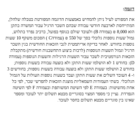
דוגמה
:
את המפורט לעיל ניתן להמחיש באמצעות הדוגמה המפורטת בטבלה שלהלן,
המתייחסת לארבעה חודשי עבודה שבהם השכר הרגיל עבור המשרה בתקן
הוא 8,000 ₪ (עמודה B) ולעובד שולם בנוסף בפועל, כרכיב נפרד בתלוש,
גמול שעות נוספות גלובלי בסך של 550 ₪ (עמודהC ) הסכום משקף 10 שעות
נוספות בחודש. לאחר בדיקה אריתמטית לגבי הזכאות החודשית בגין השכר
הרגיל וגמול השעות הנוספות (לרבות ביצוע התחשבנות חודשית) מתקבלת
הזכאות הנורמטיבית לשכר עבור השעות הרגילות והשעות הנוספות (עמודה
D): בחודש 1 לא הושלמו שעות התקן ולא בוצעה עבודה בשעות נוספות;
בחודש 2 הושלמו שעות התקן ולא בוצעה עבודה בשעות נוספות; בחודשים 3
ו- 4 העובד השלים את שעות התקן ועבד בשעות נוספות העולות על הגמול
הגלובלי. בשתי העמודות השמאליות מוצגת הזכאות להפרשי שכר, לפי כל
אחת מהשיטות: בעמודה E לפי השיטה המשותפת ובעמודה F לפי השיטה
הנפרדת. נציין כי מספר המצוי בסוגריים מבטא תשלום יתר לעובד ומספר
שאינו בין סוגריים מבטא תשלום בחסר לעובד.