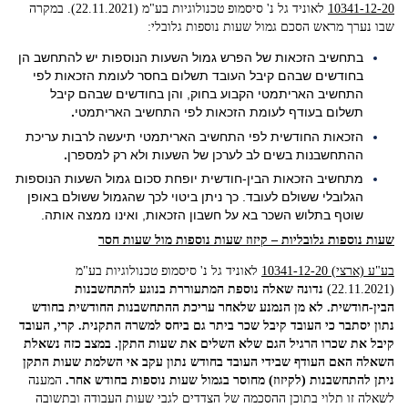
10341-12-20
‏לאוניד גל נ' סיסמופ טכנולוגיות בע"מ (22.11.2021). במקרה
שבו נערך מראש הסכם גמול שעות נוספות גלובלי:
בתחשיב הזכאות של הפרש גמול השעות הנוספות יש להתחשב הן
בחודשים שבהם קיבל העובד תשלום בחסר לעומת הזכאות לפי
התחשיב האריתמטי הקבוע בחוק, והן בחודשים שבהם קיבל
תשלום בעודף לעומת הזכאות לפי התחשיב האריתמטי
.
הזכאות החודשית לפי התחשיב האריתמטי תיעשה לרבות עריכת
ההתחשבנות בשים לב לערכן של השעות ולא רק למספרן
.
מתחשיב הזכאות הבין-חודשית יופחת סכום גמול השעות הנוספות
הגלובלי ששולם לעובד. כך ניתן ביטוי לכך שהגמול ששולם באופן
שוטף בתלוש השכר בא על חשבון הזכאות, ואינו ממצה אותה.
שעות נוספות גלובליות – קיזוז שעות נוספות מול שעות חסר
בע"ע (ארצי) 10341-12-20
‏לאוניד גל נ' סיסמופ טכנולוגיות בע"מ
(22.11.2021)
נדונה שאלה נוספת המתעוררת בנוגע להתחשבנות
הבין-חודשית. לא מן הנמנע שלאחר עריכת ההתחשבנות החודשית בחודש
נתון יסתבר כי העובד קיבל שכר ביתר גם ביחס למשרה התקנית. קרי, העובד
קיבל את שכרו הרגיל הגם שלא השלים את שעות התקן. במצב כזה נשאלת
השאלה האם העודף שבידי העובד בחודש נתון עקב אי השלמת שעות התקן
ניתן להתחשבנות (לקיזוז) מחוסר בגמול שעות נוספות בחודש אחר.
המענה
לשאלה זו תלוי בתוכן ההסכמה של הצדדים לגבי שעות העבודה ובתשובה