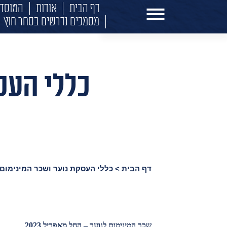
דף הבית
אודות
המוסד 
שירותים לייצואן
מסמכים נדרשים בסחר חוץ
שירותים לחברות היי-טק
וסטארט-אפ
שירותים למעסיק עובדים
מאמרים מקצועיים
כללי העס
דף הבית
>
כללי העסקת נוער ושכר המינימום 
שכר המינימום לנוער – החל מאפריל 2023