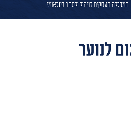
המכללה העסקית לניהול ולסחר בינלאומי
ם לנוער