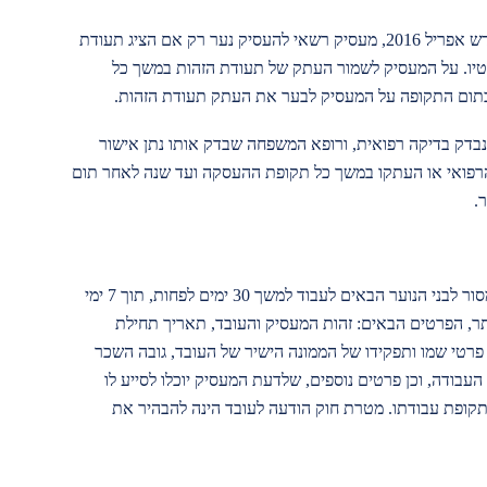
הצגת תעודת זהות – בהתאם לתיקון 18 לחוק, מחודש אפריל 2016, מעסיק רשאי להעסיק נער רק אם הציג תעודת
רטיו. על המעסיק לשמור העתק של תעודת הזהות במשך כל
תום התקופה על המעסיק לבער את העתק תעודת הזהות.
בדק בדיקה רפואית, ורופא המשפחה שבדק אותו נתן אישור
רפואי או העתקו במשך כל תקופת ההעסקה ועד שנה לאחר תום
.
על פי חוק הודעה לעובד, חלה חובה על המעסיק למסור לבני הנוער הבאים לעבוד למשך 30 ימים לפחות, תוך 7 ימי
תר, הפרטים הבאים: זהות המעסיק והעובד, תאריך תחילת
פרטי שמו ותפקידו של הממונה הישיר של העובד, גובה השכר
עבודה, וכן פרטים נוספים, שלדעת המעסיק יוכלו לסייע לו
תקופת עבודתו. מטרת חוק הודעה לעובד הינה להבהיר את