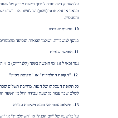
על מעסיק חלה חובה לערוך רישום מדויק של שעות 
מכאני או אלקטרוני (שעון) יש לאשר את רישום ש
והמעסיק.
10. נסיעות לעבודה
בנוסף למשכורת, ישולמו הוצאות הנסיעה מהמגורים אל מקום העב
11.
חופשה שנתית
נער זכאי ל-18 ימי חופשה בשנה (קלנדריים) ב- 4 השנים הראשונות.
12. "
תקופת התלמדות" או "תקופת ניסיון
"
כל תקופת העסקתו של הנער, מחייבת תשלום שכר ב
לשלם שכר עבור כל שעת עבודה החל מן השעה הר
13.
תשלום עבור ימי הכנה וישיבות עבודה
על כל שעה של "יום הכנה" או "השתלמות" או "יש